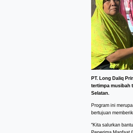
PT. Long Daliq P
tertimpa musibah 
Selatan.
Program ini merup
bertujuan memberik
“Kita salurkan ban
Penerima Manfaat 