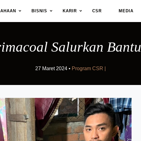
SAHAAN
BISNIS
KARIR
CSR
MEDIA
rimacoal Salurkan Bant
27 Maret 2024 •
Program CSR |