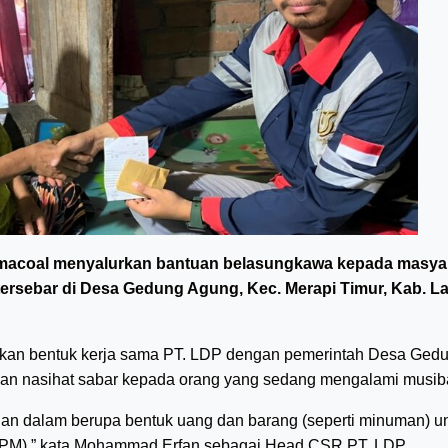
rimacoal menyalurkan bantuan belasungkawa kepada masya
tersebar di Desa Gedung Agung, Kec. Merapi Timur, Kab. L
akan bentuk kerja sama PT. LDP dengan pemerintah Desa Ged
an nasihat sabar kepada orang yang sedang mengalami musib
tuan dalam berupa bentuk uang dan barang (seperti minuman) 
(PM),” kata Mohammad Erfan sebagai Head CSR PT. LDP.