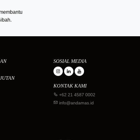
a membantu
ibah.
AAN
SOSIAL MEDIA
JUTAN
KONTAK KAMI
+62 21 4587 0002
info@andamas.id